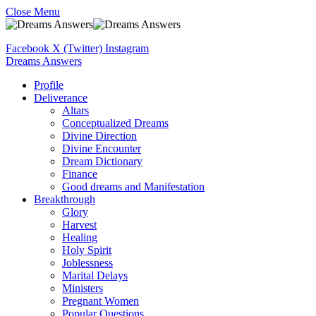
Close Menu
Facebook
X (Twitter)
Instagram
Dreams Answers
Profile
Deliverance
Altars
Conceptualized Dreams
Divine Direction
Divine Encounter
Dream Dictionary
Finance
Good dreams and Manifestation
Breakthrough
Glory
Harvest
Healing
Holy Spirit
Joblessness
Marital Delays
Ministers
Pregnant Women
Popular Questions