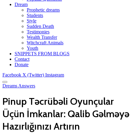
Dream
Prophetic dreams
Students
Style
Sudden Death
Testimonies
Wealth Transfer
Witchcraft Animals
Youth
SNIPPETS FROM BLOGS
Contact
Donate
Facebook
X (Twitter)
Instagram
Dreams Answers
Pinup Təcrübəli Oyunçular
Üçün İmkanlar: Qalib Gəlməyə
Hazırlığınızı Artırın