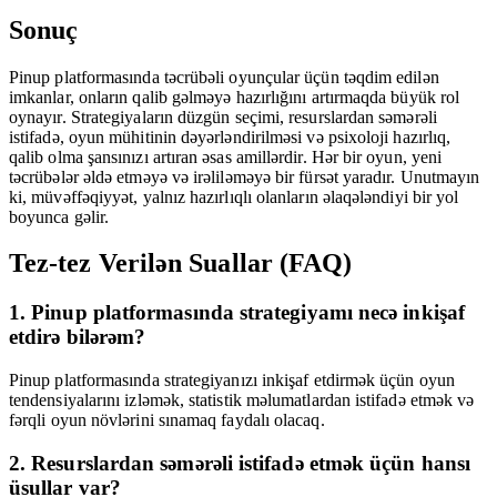
Sonuç
Pinup platformasında təcrübəli oyunçular üçün təqdim edilən
imkanlar, onların qalib gəlməyə hazırlığını artırmaqda büyük rol
oynayır. Strategiyaların düzgün seçimi, resurslardan səmərəli
istifadə, oyun mühitinin dəyərləndirilməsi və psixoloji hazırlıq,
qalib olma şansınızı artıran əsas amillərdir. Hər bir oyun, yeni
təcrübələr əldə etməyə və irəliləməyə bir fürsət yaradır. Unutmayın
ki, müvəffəqiyyət, yalnız hazırlıqlı olanların əlaqələndiyi bir yol
boyunca gəlir.
Tez-tez Verilən Suallar (FAQ)
1. Pinup platformasında strategiyamı necə inkişaf
etdirə bilərəm?
Pinup platformasında strategiyanızı inkişaf etdirmək üçün oyun
tendensiyalarını izləmək, statistik məlumatlardan istifadə etmək və
fərqli oyun növlərini sınamaq faydalı olacaq.
2. Resurslardan səmərəli istifadə etmək üçün hansı
üsullar var?