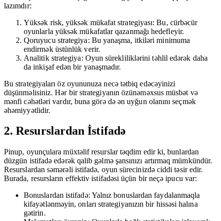
lazımdır:
Yüksək risk, yüksək mükafat strategiyası: Bu, cürbəcür
oyunlarla yüksək mükafatlar qazanmağı hedefleyir.
Qoruyucu strategiya: Bu yanaşma, itkiləri minimuma
endirmək üstünlük verir.
Analitik strategiya: Oyun sürekliliklərini təhlil edərək daha
da inkişaf edən bir yanaşmadır.
Bu strategiyaları öz oyununuza necə tətbiq edəcəyinizi
düşünməlisiniz. Hər bir strategiyanın özünəməxsus müsbət və
mənfi cəhətləri vardır, buna görə də ən uyğun olanını seçmək
əhəmiyyətlidir.
2. Resurslardan İstifadə
Pinup, oyunçulara müxtəlif resurslar təqdim edir ki, bunlardan
düzgün istifadə edərək qalib gəlmə şansınızı artırmaq mümkündür.
Resurslardan səmərəli istifadə, oyun sürecinizdə ciddi təsir edir.
Burada, resursların effektiv istifadəsi üçün bir neçə ipucu var:
Bonuslardan istifadə: Yalnız bonuslardan faydalanmaqla
kifayətlənməyin, onları strategiyanızın bir hissəsi halına
gətirin.