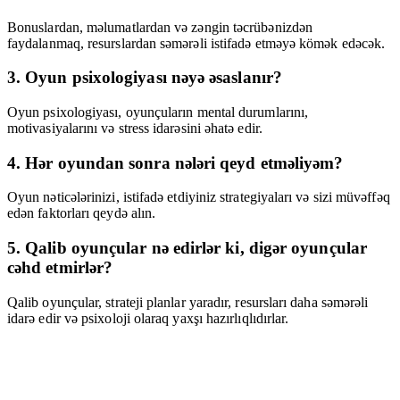
Bonuslardan, məlumatlardan və zəngin təcrübənizdən
faydalanmaq, resurslardan səmərəli istifadə etməyə kömək edəcək.
3. Oyun psixologiyası nəyə əsaslanır?
Oyun psixologiyası, oyunçuların mental durumlarını,
motivasiyalarını və stress idarəsini əhatə edir.
4. Hər oyundan sonra nələri qeyd etməliyəm?
Oyun nəticələrinizi, istifadə etdiyiniz strategiyaları və sizi müvəffəq
edən faktorları qeydə alın.
5. Qalib oyunçular nə edirlər ki, digər oyunçular
cəhd etmirlər?
Qalib oyunçular, strateji planlar yaradır, resursları daha səmərəli
idarə edir və psixoloji olaraq yaxşı hazırlıqlıdırlar.