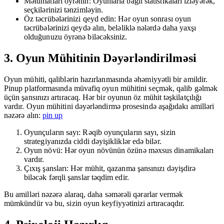
Məlumatları öyrənin: Oyunlarla bağlı statistikaları izləyərək,
seçkilərinizi tənzimləyin.
Öz təcrübələrinizi qeyd edin: Hər oyun sonrası oyun
təcrübələrinizi qeydə alın, beləliklə nələrdə daha yaxşı
olduğunuzu öyrənə biləcəksiniz.
3. Oyun Mühitinin Dəyərləndirilməsi
Oyun mühiti, qaliblərin hazırlanmasında əhəmiyyətli bir amildir.
Pinup platformasında müvafiq oyun mühitini seçmək, qalib gəlmək
üçün şansınızı artıracaq. Hər bir oyunun öz mühit təşkilatçılığı
vardır. Oyun mühitini dəyərləndirmə prosesində aşağıdakı amilləri
nəzərə alın:
pin up
Oyunçuların sayı: Rəqib oyunçuların sayı, sizin
strategiyanızda ciddi dəyişikliklər edə bilər.
Oyun növü: Hər oyun növünün özünə məxsus dinamikaları
vardır.
Çıxış şansları: Hər mühit, qazanma şansınızı dəyişdirə
biləcək fərqli şanslar təqdim edir.
Bu amilləri nəzərə alaraq, daha səmərəli qərarlar vermək
mümkündür və bu, sizin oyun keyfiyyətinizi artıracaqdır.