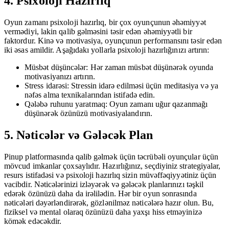
4. Psixoloji Hazırlıq
Oyun zamanı psixoloji hazırlıq, bir çox oyunçunun əhəmiyyət
vermədiyi, lakin qalib gəlməsini təsir edən əhəmiyyətli bir
faktordur. Kinə və motivasiya, oyunçunun performansını təsir edən
iki əsas amildir. Aşağıdakı yollarla psixoloji hazırlığınızı artırın:
Müsbət düşüncələr: Hər zaman müsbət düşünərək oyunda
motivasiyanızı artırın.
Stress idarəsi: Stressin idarə edilməsi üçün meditasiya və ya
nəfəs alma texnikalarından istifadə edin.
Qələbə ruhunu yaratmaq: Oyun zamanı uğur qazanmağı
düşünərək özünüzü motivasiyalandırın.
5. Nəticələr və Gələcək Plan
Pinup platformasında qalib gəlmək üçün təcrübəli oyunçular üçün
mövcud imkanlar çoxsaylıdır. Hazırlığınız, seçdiyiniz strategiyalar,
resurs istifadəsi və psixoloji hazırlıq sizin müvəffəqiyyətiniz üçün
vacibdir. Nəticələrinizi izləyərək və gələcək planlarınızı təşkil
edərək özünüzü daha da irəlilədin. Hər bir oyun sonrasında
nəticələri dəyərləndirərək, gözlənilməz nəticələrə hazır olun. Bu,
fiziksel və mental olaraq özünüzü daha yaxşı hiss etməyinizə
kömək edəcəkdir.