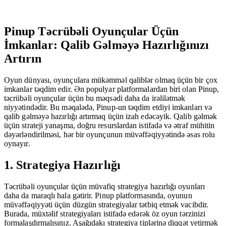
Pinup Təcrübəli Oyunçular Üçün
İmkanlar: Qalib Gəlməyə Hazırlığınızı
Artırın
Oyun dünyası, oyunçulara mükəmməl qaliblər olmaq üçün bir çox
imkanlar təqdim edir. Ən populyar platformalardan biri olan Pinup,
təcrübəli oyunçular üçün bu məqsədi daha da irəlilətmək
niyyətindədir. Bu məqalədə, Pinup-un təqdim etdiyi imkanları və
qalib gəlməyə hazırlığı artırmaq üçün izah edəcəyik. Qalib gəlmək
üçün strateji yanaşma, doğru resurslardan istifadə və ətraf mühitin
dəyərləndirilməsi, hər bir oyunçunun müvəffəqiyyətində əsas rolu
oynayır.
1. Strategiya Hazırlığı
Təcrübəli oyunçular üçün müvafiq strategiya hazırlığı oyunları
daha da maraqlı hala gətirir. Pinup platformasında, oyunun
müvəffəqiyyəti üçün düzgün strategiyalar tətbiq etmək vacibdir.
Burada, müxtəlif strategiyaları istifadə edərək öz oyun tərzinizi
formalaşdırmalısınız. Aşağıdakı strategiya tiplərinə diqqət yetirmək