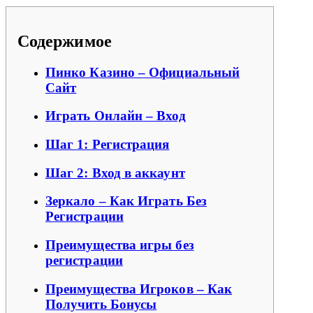
Содержимое
Пинко Казино – Официальный
Сайт
Играть Онлайн – Вход
Шаг 1: Регистрация
Шаг 2: Вход в аккаунт
Зеркало – Как Играть Без
Регистрации
Преимущества игры без
регистрации
Преимущества Игроков – Как
Получить Бонусы