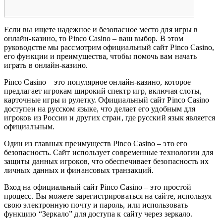
Если вы ищете надежное и безопасное место для игры в
онлайн-казино, то Pinco Casino – ваш выбор. В этом
руководстве мы рассмотрим официальный сайт Pinco Casino,
его функции и преимущества, чтобы помочь вам начать
играть в онлайн-казино.
Pinco Casino – это популярное онлайн-казино, которое
предлагает игрокам широкий спектр игр, включая слоты,
карточные игры и рулетку. Официальный сайт Pinco Casino
доступен на русском языке, что делает его удобным для
игроков из России и других стран, где русский язык является
официальным.
Один из главных преимуществ Pinco Casino – это его
безопасность. Сайт использует современные технологии для
защиты данных игроков, что обеспечивает безопасность их
личных данных и финансовых транзакций.
Вход на официальный сайт Pinco Casino – это простой
процесс. Вы можете зарегистрироваться на сайте, используя
свою электронную почту и пароль, или использовать
функцию “Зеркало” для доступа к сайту через зеркало.