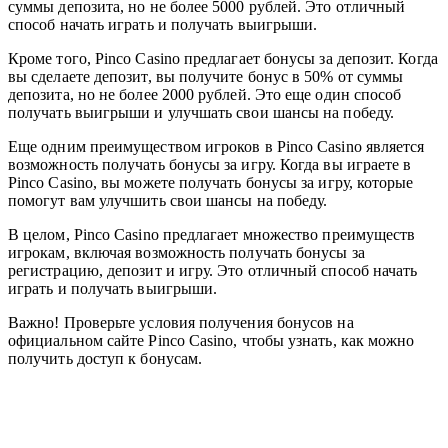
суммы депозита, но не более 5000 рублей. Это отличный
способ начать играть и получать выигрыши.
Кроме того, Pinco Casino предлагает бонусы за депозит. Когда
вы сделаете депозит, вы получите бонус в 50% от суммы
депозита, но не более 2000 рублей. Это еще один способ
получать выигрыши и улучшать свои шансы на победу.
Еще одним преимуществом игроков в Pinco Casino является
возможность получать бонусы за игру. Когда вы играете в
Pinco Casino, вы можете получать бонусы за игру, которые
помогут вам улучшить свои шансы на победу.
В целом, Pinco Casino предлагает множество преимуществ
игрокам, включая возможность получать бонусы за
регистрацию, депозит и игру. Это отличный способ начать
играть и получать выигрыши.
Важно! Проверьте условия получения бонусов на
официальном сайте Pinco Casino, чтобы узнать, как можно
получить доступ к бонусам.