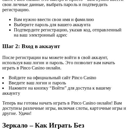
свои личные данные, выбрать пароль и подтвердить
регистрацию.
Вам нужно ввести свои имя и фамилию
Выберите пароль для вашего аккаунта
Подтвердите регистрацию, указав код, отправленный
на ваш электронный адрес
Шаг 2: Вход в аккаунт
После регистрации вы можете войти в свой аккаунт,
используя ваш логин и пароль. Это позволит вам начать
играть в Pinco Casino онлайн.
Войдите на официальный сайт Pinco Casino
Введите ваш логин и пароль
Нажмите на кнопку “Войти” для доступа к вашему
аккаунту
Теперь вы готовы начать играть в Pinco Casino онлайн! Вам
доступны различные игры, включая слоты, карточные игры и
другие. Удачи!
Зеркало – Как Играть Без