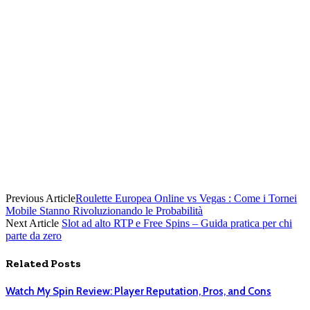
Previous Article
Roulette Europea Online vs Vegas : Come i Tornei
Mobile Stanno Rivoluzionando le Probabilità
Next Article
Slot ad alto RTP e Free Spins – Guida pratica per chi
parte da zero
Related
Posts
Watch My Spin Review: Player Reputation, Pros, and Cons