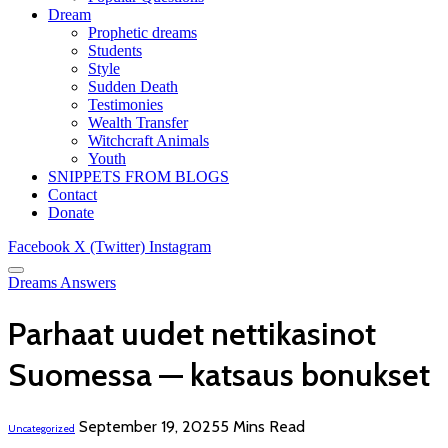
Dream
Prophetic dreams
Students
Style
Sudden Death
Testimonies
Wealth Transfer
Witchcraft Animals
Youth
SNIPPETS FROM BLOGS
Contact
Donate
Facebook
X (Twitter)
Instagram
Dreams Answers
Parhaat uudet nettikasinot
Suomessa — katsaus bonukset
September 19, 2025
5 Mins Read
Uncategorized