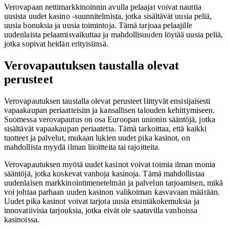
Verovapaan nettimarkkinoinnin avulla pelaajat voivat nauttia
uusista uudet kasino -suunnitelmista, jotka sisältävät uusia peliä,
uusia bonuksia ja uusia toimintoja. Tämä tarjoaa pelaajille
uudenlaista pelaamisvaikuttaa ja mahdollisuuden löytää uusia peliä,
jotka sopivat heidän erityisiinsä.
Verovapautuksen taustalla olevat
perusteet
Verovapautuksen taustalla olevat perusteet liittyvät ensisijaisesti
vapaakaupan periaatteisiin ja kansallisen talouden kehittymiseen.
Suomessa verovapautus on osa Euroopan unionin sääntöjä, jotka
sisältävät vapaakaupan periaatetta. Tämä tarkoittaa, että kaikki
tuotteet ja palvelut, mukaan lukien uudet pika kasinot, on
mahdollista myydä ilman liioitteita tai rajoitteita.
Verovapautuksen myötä uudet kasinot voivat toimia ilman monia
sääntöjä, jotka koskevat vanhoja kasinoja. Tämä mahdollistaa
uudenlaisen markkinointimenetelmän ja palvelun tarjoamisen, mikä
voi johtaa parhaan uuden kasinon valikoiman kasvavaan määrään.
Uudet pika kasinot voivat tarjota uusia etsintäkokemuksia ja
innovatiivisia tarjouksia, jotka eivät ole saatavilla vanhoissa
kasinoissa.