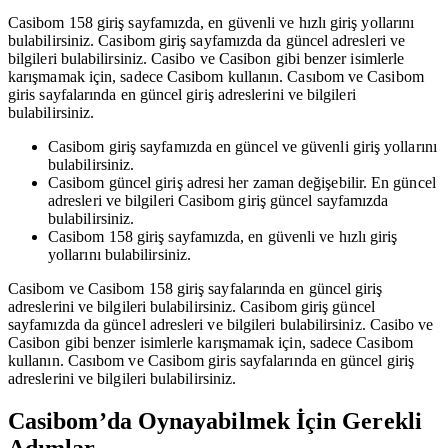
Casibom 158 giriş sayfamızda, en güvenli ve hızlı giriş yollarını
bulabilirsiniz. Casibom giriş sayfamızda da güncel adresleri ve
bilgileri bulabilirsiniz. Casibo ve Casibon gibi benzer isimlerle
karışmamak için, sadece Casibom kullanın. Casıbom ve Casibom
giris sayfalarında en güncel giriş adreslerini ve bilgileri
bulabilirsiniz.
Casibom giriş sayfamızda en güncel ve güvenli giriş yollarını
bulabilirsiniz.
Casibom güncel giriş adresi her zaman değişebilir. En güncel
adresleri ve bilgileri Casibom giriş güncel sayfamızda
bulabilirsiniz.
Casibom 158 giriş sayfamızda, en güvenli ve hızlı giriş
yollarını bulabilirsiniz.
Casibom ve Casibom 158 giriş sayfalarında en güncel giriş
adreslerini ve bilgileri bulabilirsiniz. Casibom giriş güncel
sayfamızda da güncel adresleri ve bilgileri bulabilirsiniz. Casibo ve
Casibon gibi benzer isimlerle karışmamak için, sadece Casibom
kullanın. Casıbom ve Casibom giris sayfalarında en güncel giriş
adreslerini ve bilgileri bulabilirsiniz.
Casibom’da Oynayabilmek İçin Gerekli
Adımlar