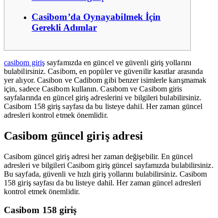
Casibom’da Oynayabilmek İçin
Gerekli Adımlar
casibom giriş
sayfamızda en güncel ve güvenli giriş yollarını
bulabilirsiniz. Casibom, en popüler ve güvenilir kasıtlar arasında
yer alıyor. Casibon ve Cadibom gibi benzer isimlerle karışmamak
için, sadece Casibom kullanın. Casıbom ve Casibom giris
sayfalarında en güncel giriş adreslerini ve bilgileri bulabilirsiniz.
Casibom 158 giriş sayfası da bu listeye dahil. Her zaman güncel
adresleri kontrol etmek önemlidir.
Casibom güncel giriş adresi
Casibom güncel giriş adresi her zaman değişebilir. En güncel
adresleri ve bilgileri Casibom giriş güncel sayfamızda bulabilirsiniz.
Bu sayfada, güvenli ve hızlı giriş yollarını bulabilirsiniz. Casibom
158 giriş sayfası da bu listeye dahil. Her zaman güncel adresleri
kontrol etmek önemlidir.
Casibom 158 giriş