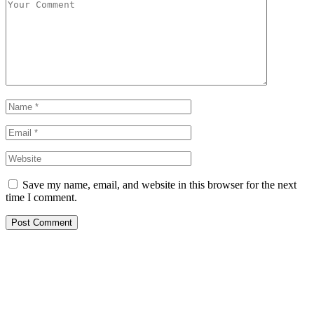
Save my name, email, and website in this browser for the next
time I comment.