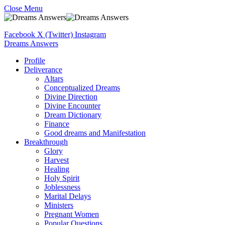
Close Menu
Facebook
X (Twitter)
Instagram
Dreams Answers
Profile
Deliverance
Altars
Conceptualized Dreams
Divine Direction
Divine Encounter
Dream Dictionary
Finance
Good dreams and Manifestation
Breakthrough
Glory
Harvest
Healing
Holy Spirit
Joblessness
Marital Delays
Ministers
Pregnant Women
Popular Questions