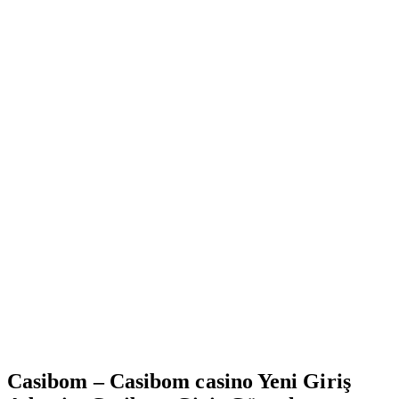
Casibom – Casibom casino Yeni Giriş