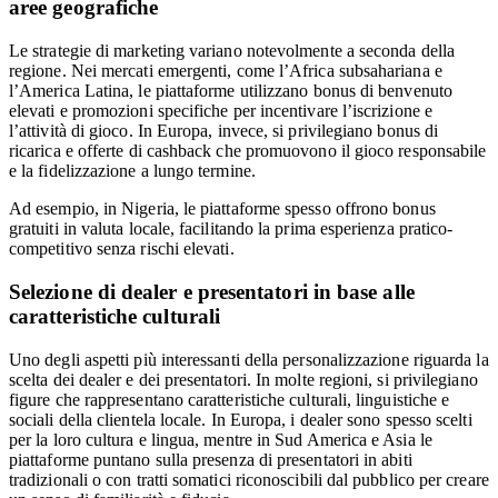
aree geografiche
Le strategie di marketing variano notevolmente a seconda della
regione. Nei mercati emergenti, come l’Africa subsahariana e
l’America Latina, le piattaforme utilizzano bonus di benvenuto
elevati e promozioni specifiche per incentivare l’iscrizione e
l’attività di gioco. In Europa, invece, si privilegiano bonus di
ricarica e offerte di cashback che promuovono il gioco responsabile
e la fidelizzazione a lungo termine.
Ad esempio, in Nigeria, le piattaforme spesso offrono bonus
gratuiti in valuta locale, facilitando la prima esperienza pratico-
competitivo senza rischi elevati.
Selezione di dealer e presentatori in base alle
caratteristiche culturali
Uno degli aspetti più interessanti della personalizzazione riguarda la
scelta dei dealer e dei presentatori. In molte regioni, si privilegiano
figure che rappresentano caratteristiche culturali, linguistiche e
sociali della clientela locale. In Europa, i dealer sono spesso scelti
per la loro cultura e lingua, mentre in Sud America e Asia le
piattaforme puntano sulla presenza di presentatori in abiti
tradizionali o con tratti somatici riconoscibili dal pubblico per creare