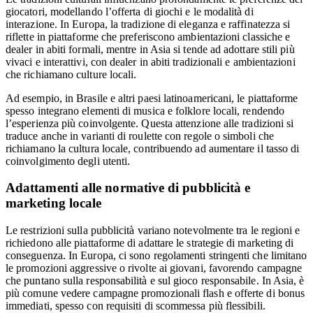
giocatori, modellando l’offerta di giochi e le modalità di
interazione. In Europa, la tradizione di eleganza e raffinatezza si
riflette in piattaforme che preferiscono ambientazioni classiche e
dealer in abiti formali, mentre in Asia si tende ad adottare stili più
vivaci e interattivi, con dealer in abiti tradizionali e ambientazioni
che richiamano culture locali.
Ad esempio, in Brasile e altri paesi latinoamericani, le piattaforme
spesso integrano elementi di musica e folklore locali, rendendo
l’esperienza più coinvolgente. Questa attenzione alle tradizioni si
traduce anche in varianti di roulette con regole o simboli che
richiamano la cultura locale, contribuendo ad aumentare il tasso di
coinvolgimento degli utenti.
Adattamenti alle normative di pubblicità e
marketing locale
Le restrizioni sulla pubblicità variano notevolmente tra le regioni e
richiedono alle piattaforme di adattare le strategie di marketing di
conseguenza. In Europa, ci sono regolamenti stringenti che limitano
le promozioni aggressive o rivolte ai giovani, favorendo campagne
che puntano sulla responsabilità e sul gioco responsabile. In Asia, è
più comune vedere campagne promozionali flash e offerte di bonus
immediati, spesso con requisiti di scommessa più flessibili.