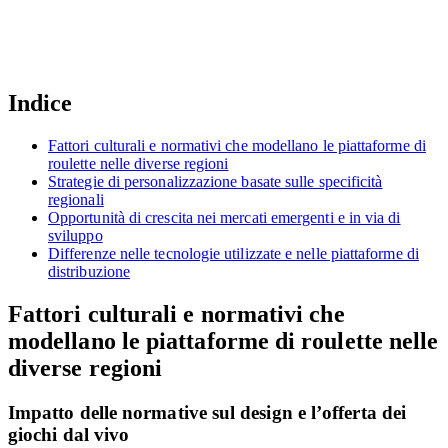
Indice
Fattori culturali e normativi che modellano le piattaforme di
roulette nelle diverse regioni
Strategie di personalizzazione basate sulle specificità
regionali
Opportunità di crescita nei mercati emergenti e in via di
sviluppo
Differenze nelle tecnologie utilizzate e nelle piattaforme di
distribuzione
Fattori culturali e normativi che
modellano le piattaforme di roulette nelle
diverse regioni
Impatto delle normative sul design e l’offerta dei
giochi dal vivo