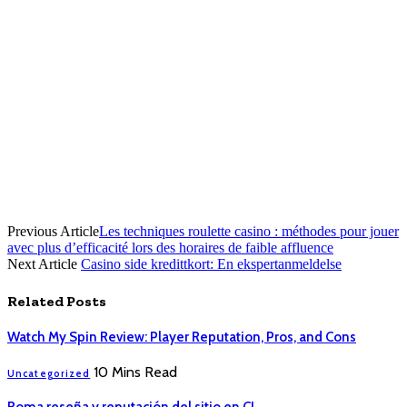
Previous Article
Les techniques roulette casino : méthodes pour jouer
avec plus d’efficacité lors des horaires de faible affluence
Next Article
Casino side kredittkort: En ekspertanmeldelse
Related
Posts
Watch My Spin Review: Player Reputation, Pros, and Cons
10 Mins Read
Uncategorized
Roma reseña y reputación del sitio en CL