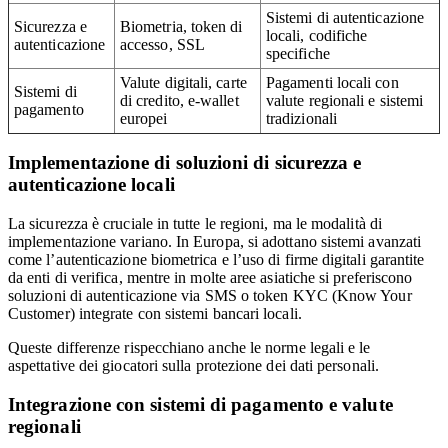
Sistemi di autenticazione
Sicurezza e
Biometria, token di
locali, codifiche
autenticazione
accesso, SSL
specifiche
Valute digitali, carte
Pagamenti locali con
Sistemi di
di credito, e-wallet
valute regionali e sistemi
pagamento
europei
tradizionali
Implementazione di soluzioni di sicurezza e
autenticazione locali
La sicurezza è cruciale in tutte le regioni, ma le modalità di
implementazione variano. In Europa, si adottano sistemi avanzati
come l’autenticazione biometrica e l’uso di firme digitali garantite
da enti di verifica, mentre in molte aree asiatiche si preferiscono
soluzioni di autenticazione via SMS o token KYC (Know Your
Customer) integrate con sistemi bancari locali.
Queste differenze rispecchiano anche le norme legali e le
aspettative dei giocatori sulla protezione dei dati personali.
Integrazione con sistemi di pagamento e valute
regionali